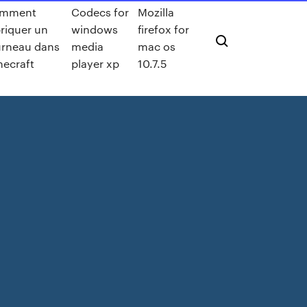
mment
Codecs for
Mozilla
riquer un
windows
firefox for
urneau dans
media
mac os
necraft
player xp
10.7.5