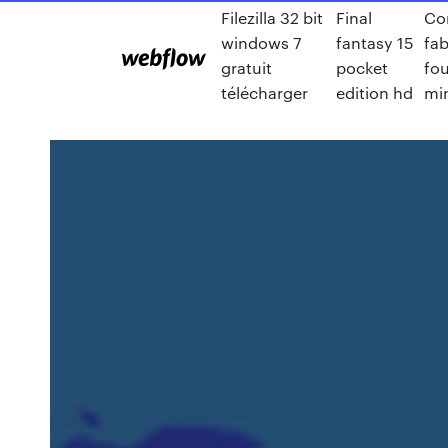
Filezilla 32 bit
Final
Co
windows 7
fantasy 15
fab
gratuit
pocket
fo
télécharger
edition hd
mi